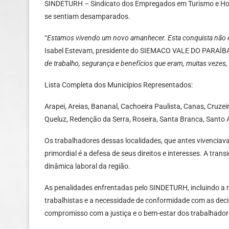
SINDETURH – Sindicato dos Empregados em Turismo e Hospit
se sentiam desamparados.
“
Estamos vivendo um novo amanhecer. Esta conquista não é 
Isabel Estevam, presidente do SIEMACO VALE DO PARAÍBA. 
de trabalho, segurança e benefícios que eram, muitas vezes
Lista Completa dos Municípios Representados:
Arapei, Areias, Bananal, Cachoeira Paulista, Canas, Cruzei
Queluz, Redenção da Serra, Roseira, Santa Branca, Santo A
Os trabalhadores dessas localidades, que antes vivencia
primordial é a defesa de seus direitos e interesses. A tra
dinâmica laboral da região.
As penalidades enfrentadas pelo SINDETURH, incluindo a 
trabalhistas e a necessidade de conformidade com as deci
compromisso com a justiça e o bem-estar dos trabalhador