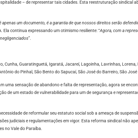
alidade – de representar tais cidades. Esta reestruturação sindical ab
apenas um documento, é a garantia de que nossos direitos serão defendi
Ela continua expressando um otimismo resiliente: “
Agora, com a represe
, negligenciados
”.
ro, Cunha, Guaratinguetá, Igaratá, Jacareí, Lagoinha, Lavrinhas, Lorena,
ntônio do Pinhal, São Bento do Sapucaí, São José do Barreiro, São José 
vam uma sensação de abandono e falta de representação, agora se encont
nsição de um estado de vulnerabilidade para um de segurança e representa
necessidade de reformular seu estatuto social sob a ameaça de suspensã
sões judiciais e regulamentações em vigor. Esta reforma sindical não a
es no Vale do Paraíba.