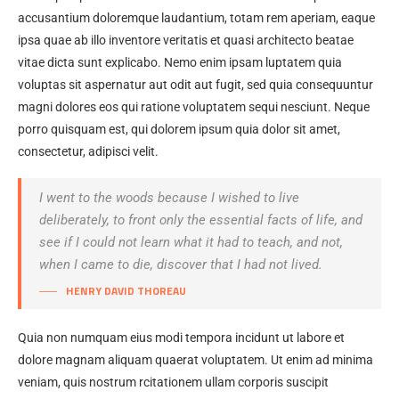
accusantium doloremque laudantium, totam rem aperiam, eaque
ipsa quae ab illo inventore veritatis et quasi architecto beatae
vitae dicta sunt explicabo. Nemo enim ipsam luptatem quia
voluptas sit aspernatur aut odit aut fugit, sed quia consequuntur
magni dolores eos qui ratione voluptatem sequi nesciunt. Neque
porro quisquam est, qui dolorem ipsum quia dolor sit amet,
consectetur, adipisci velit.
I went to the woods because I wished to live
deliberately, to front only the essential facts of life, and
see if I could not learn what it had to teach, and not,
when I came to die, discover that I had not lived.
HENRY DAVID THOREAU
Quia non numquam eius modi tempora incidunt ut labore et
dolore magnam aliquam quaerat voluptatem. Ut enim ad minima
veniam, quis nostrum rcitationem ullam corporis suscipit