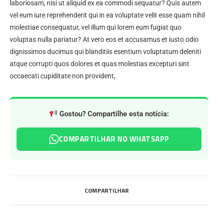
laboriosam, nisi ut aliquid ex ea commodi sequatur? Quis autem
vel eum iure reprehenderit qui in ea voluptate velit esse quam nihil
molestiae consequatur, vel illum qui lorem eum fugiat quo
voluptas nulla pariatur? At vero eos et accusamus et iusto odio
dignissimos ducimus qui blanditiis esentium voluptatum deleniti
atque corrupti quos dolores et quas molestias excepturi sint
occaecati cupiditate non provident,
Gostou? Compartilhe esta notícia:
COMPARTILHAR NO WHATSAPP
COMPARTILHAR