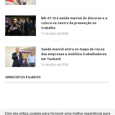
NR-01 tira saúde mental do discurso e a
coloca no centro da prevenção no
trabalho
17 de julho de 2026
Saúde mental entra no mapa de riscos
das empresas e mobiliza trabalhadores
em Taubaté
16 de julho de 2026
SINDICATOS FILIADOS
@2022 - Todos os direitos reservados. Projetado e desenvolvido por
MIB
Este site utiliza cookies para fornecer uma melhor experiência para