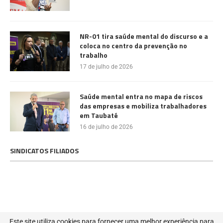
NR-01 tira saúde mental do discurso e a
coloca no centro da prevenção no
trabalho
17 de julho de 2026
Saúde mental entra no mapa de riscos
das empresas e mobiliza trabalhadores
em Taubaté
16 de julho de 2026
SINDICATOS FILIADOS
@2022 - Todos os direitos reservados. Projetado e desenvolvido por
MIB
Este site utiliza cookies para fornecer uma melhor experiência para