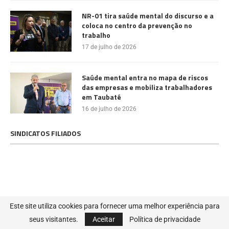
NR-01 tira saúde mental do discurso e a
coloca no centro da prevenção no
trabalho
17 de julho de 2026
Saúde mental entra no mapa de riscos
das empresas e mobiliza trabalhadores
em Taubaté
16 de julho de 2026
SINDICATOS FILIADOS
@2022 - Todos os direitos reservados. Projetado e desenvolvido por
MIB
Este site utiliza cookies para fornecer uma melhor experiência para
SOLUÇÕES DIGITAIS
seus visitantes.
Aceitar
Política de privacidade