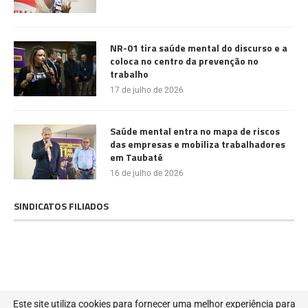
NR-01 tira saúde mental do discurso e a
coloca no centro da prevenção no
trabalho
17 de julho de 2026
Saúde mental entra no mapa de riscos
das empresas e mobiliza trabalhadores
em Taubaté
16 de julho de 2026
SINDICATOS FILIADOS
@2022 - Todos os direitos reservados. Projetado e desenvolvido por
MIB
Este site utiliza cookies para fornecer uma melhor experiência para