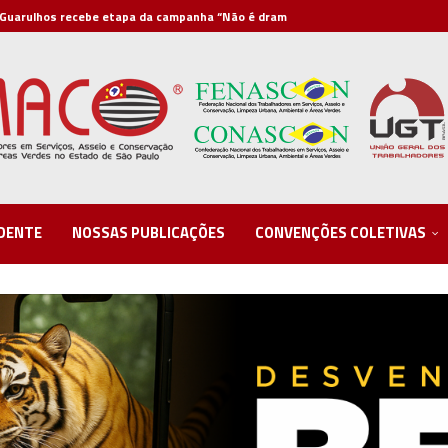
Guarulhos recebe etapa da campanha “Não é drama,...
Mobilização da FEMACO antecipou debate nacional sobre o...
IDENTE
NOSSAS PUBLICAÇÕES
CONVENÇÕES COLETIVAS