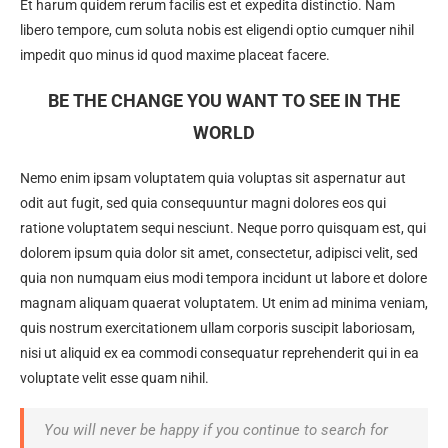
Et harum quidem rerum facilis est et expedita distinctio. Nam
libero tempore, cum soluta nobis est eligendi optio cumquer nihil
impedit quo minus id quod maxime placeat facere.
BE THE CHANGE YOU WANT TO SEE IN THE
WORLD
Nemo enim ipsam voluptatem quia voluptas sit aspernatur aut
odit aut fugit, sed quia consequuntur magni dolores eos qui
ratione voluptatem sequi nesciunt. Neque porro quisquam est, qui
dolorem ipsum quia dolor sit amet, consectetur, adipisci velit, sed
quia non numquam eius modi tempora incidunt ut labore et dolore
magnam aliquam quaerat voluptatem. Ut enim ad minima veniam,
quis nostrum exercitationem ullam corporis suscipit laboriosam,
nisi ut aliquid ex ea commodi consequatur reprehenderit qui in ea
voluptate velit esse quam nihil.
You will never be happy if you continue to search for