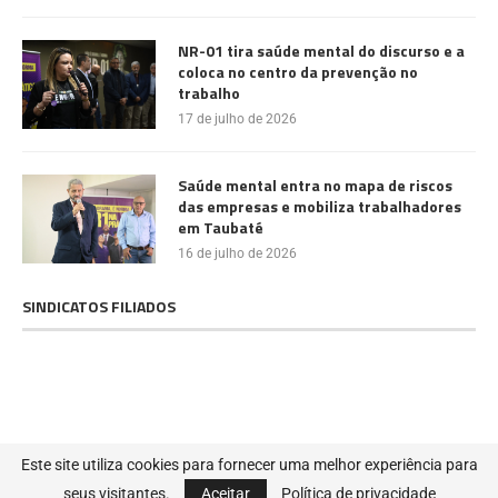
NR-01 tira saúde mental do discurso e a
coloca no centro da prevenção no
trabalho
17 de julho de 2026
Saúde mental entra no mapa de riscos
das empresas e mobiliza trabalhadores
em Taubaté
16 de julho de 2026
SINDICATOS FILIADOS
@2022 - Todos os direitos reservados. Projetado e desenvolvido por
MIB
Este site utiliza cookies para fornecer uma melhor experiência para
SOLUÇÕES DIGITAIS
seus visitantes.
Aceitar
Política de privacidade