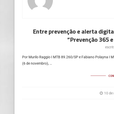
Entre prevenção e alerta digit
“Prevenção 365 
escri
Por Murilo Raggio I MTB 89.260/SP e Fabiano Polayna I MTB
(6 de novembro), …
CO
10 de