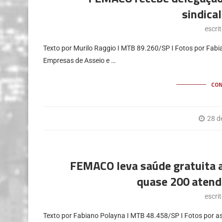
sindica
escri
Texto por Murilo Raggio I MTB 89.260/SP I Fotos por Fa
Empresas de Asseio e …
CO
28 d
FEMACO leva saúde gratuita a 
quase 200 atend
escri
Texto por Fabiano Polayna I MTB 48.458/SP I Fotos por as