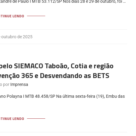
andre de Paulo I MTB 53.112/SP Nos dias 28 e 29 de outubro, foi …
NTINUE LENDO
e outubro de 2025
pelo SIEMACO Taboão, Cotia e região
venção 365 e Desvendando as BETS
to por
Imprensa
ano Polayna I MTB 48.458/SP Na última sexta-feira (19), Embu das
NTINUE LENDO