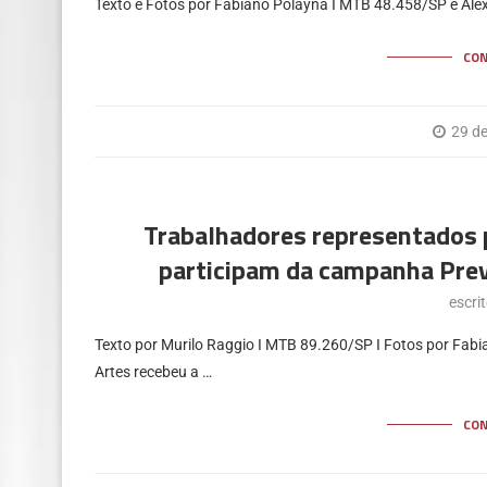
Texto e Fotos por Fabiano Polayna I MTB 48.458/SP e Alex
CO
29 d
Trabalhadores representados 
participam da campanha Pre
escri
Texto por Murilo Raggio I MTB 89.260/SP I Fotos por Fabi
Artes recebeu a …
CO