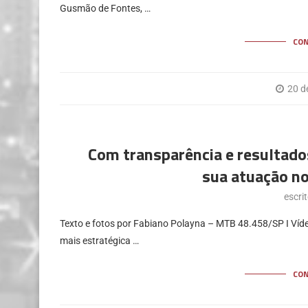
Gusmão de Fontes, …
CO
20 d
Com transparência e resultado
sua atuação n
escri
Texto e fotos por Fabiano Polayna – MTB 48.458/SP I Ví
mais estratégica …
CO