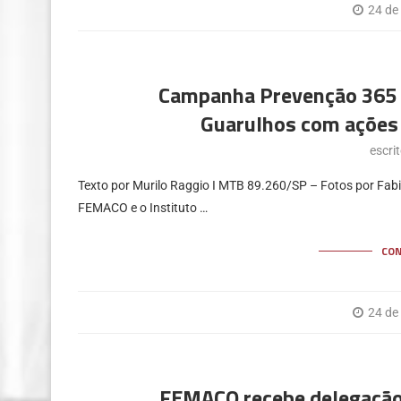
24 de
Campanha Prevenção 365 
Guarulhos com ações 
escri
Texto por Murilo Raggio I MTB 89.260/SP – Fotos por Fabi
FEMACO e o Instituto …
CO
24 de
FEMACO recebe delegação 