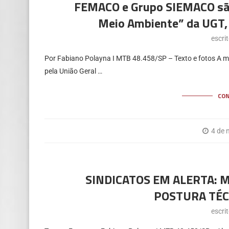
FEMACO e Grupo SIEMACO são
Meio Ambiente” da UGT, 
escri
Por Fabiano Polayna I MTB 48.458/SP – Texto e fotos A ma
pela União Geral …
CO
4 de 
SINDICATOS EM ALERTA: 
POSTURA TÉC
escri